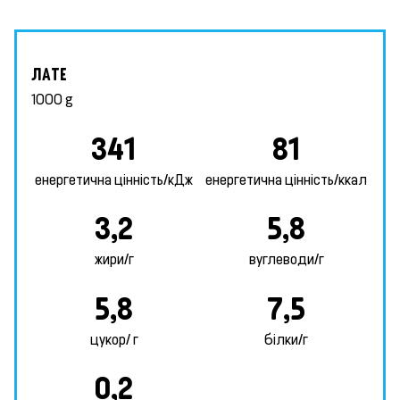
ЛАТЕ
1000 g
341
81
енергетична цінність/кДж
енергетична цінність/ккал
3,2
5,8
жири/г
вуглеводи/г
5,8
7,5
цукор/ г
білки/г
0,2