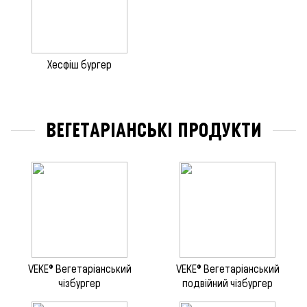
Хесфіш бургер
ВЕГЕТАРІАНСЬКІ ПРОДУКТИ
VEKE® Вегетаріанський
VEKE® Вегетаріанський
чізбургер
подвійний чізбургер