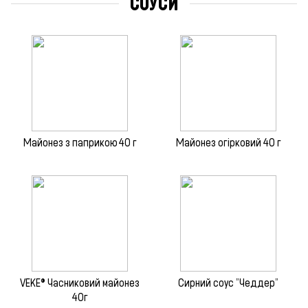
СОУСИ
Майонез з паприкою 40 г
Майонез огірковий 40 г
VEKE® Часниковий майонез
Сирний соус "Чеддер"
40г