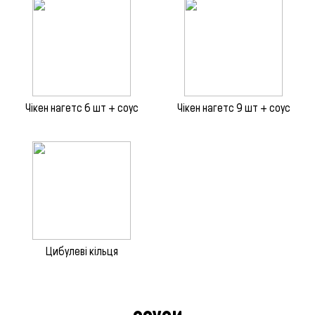
Чікен нагетс 6 шт + соус
Чікен нагетс 9 шт + соус
Цибулеві кільця