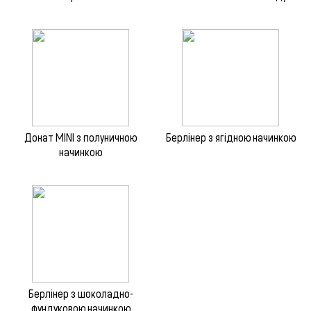
Донат MINI з полуничною
Берлінер з ягідною начинкою
начинкою
Берлінер з шоколадно-
фундуковою начинкою