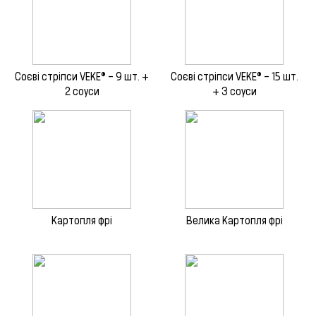
Соєві стріпси VEKE® – 9 шт. +
Соєві стріпси VEKE® – 15 шт.
2 соуси
+ 3 соуси
Картопля фрі
Велика Картопля фрi