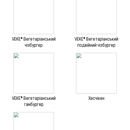
VEKE® Вегетаріанський
VEKE® Вегетаріанський
чізбургер
подвійний чізбургер
VEKE® Вегетаріанський
Хесчікен
гамбургер