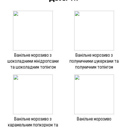
Ванільне морозиво з
Ванільне морозиво з
шоколадними мінідропсами
полуничними цукерками та
та шоколадним топінгом
полуничним топінгом
Ванільне морозиво з
Ванільне морозиво
карамельним попкорном та