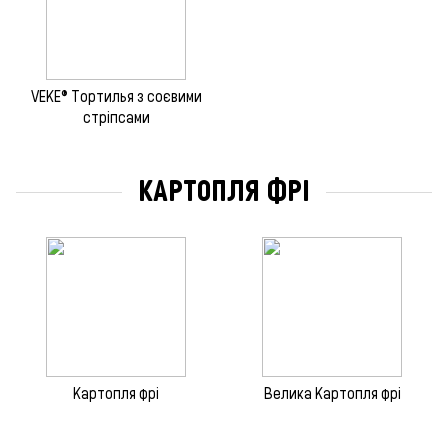
VEKE® Тортилья з соєвими
стріпсами
КАРТОПЛЯ ФРІ
Картопля фрі
Велика Картопля фрi