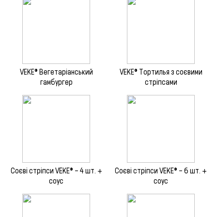
VEKE® Вегетаріанський
VEKE® Тортилья з соєвими
гамбургер
стріпсами
Соєві стріпси VEKE® – 4 шт. +
Соєві стріпси VEKE® – 6 шт. +
соус
соус