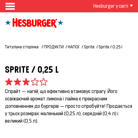
Hesburger у світі
Титульна сторінка
ПРОДУКТИ
НАПОЇ
Sprite
Sprite / 0,25 l
SPRITE / 0,25 L
Спрайт — напій, що ефективно втамовує спрагу. Його
освіжаючий аромат лимона і лайма є прекрасним
доповненням до бургерів — просто спробуйте! Продається
у трьох розмірах: маленький (0,25 л), середній (0,4 л) і
великий (0,5 л).