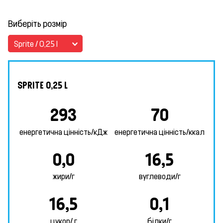
Виберіть розмір
Sprite / 0,25 l
SPRITE 0,25 L
293
70
енергетична цінність/кДж
енергетична цінність/ккал
0,0
16,5
жири/г
вуглеводи/г
16,5
0,1
цукор/ г
білки/г