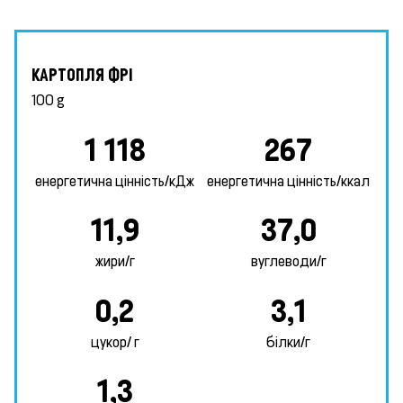
КАРТОПЛЯ ФРІ
100 g
1 118
267
енергетична цінність/кДж
енергетична цінність/ккал
11,9
37,0
жири/г
вуглеводи/г
0,2
3,1
цукор/ г
білки/г
1,3