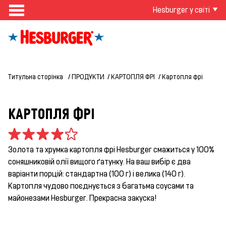
Hesburger у світі
Титульна сторінка
ПРОДУКТИ
КАРТОПЛЯ ФРІ
Картопля фрі
КАРТОПЛЯ ФРІ
Золота та хрумка картопля фрі Hesburger смажиться у 100%
соняшниковій олії вищого ґатунку. На ваш вибір є два
варіанти порцій: стандартна (100 г) і велика (140 г).
Картопля чудово поєднується з багатьма соусами та
майонезами Hesburger. Прекрасна закуска!