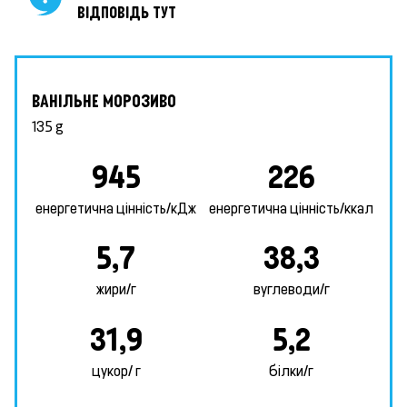
ВІДПОВІДЬ ТУТ
ВАНІЛЬНЕ МОРОЗИВО
135 g
945
226
енергетична цінність/кДж
енергетична цінність/ккал
5,7
38,3
жири/г
вуглеводи/г
31,9
5,2
цукор/ г
білки/г