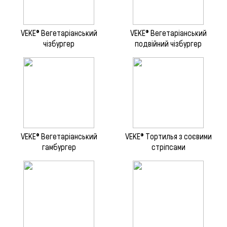
VEKE® Вегетаріанський
VEKE® Вегетаріанський
чізбургер
подвійний чізбургер
VEKE® Вегетаріанський
VEKE® Тортилья з соєвими
гамбургер
стріпсами